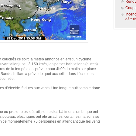
Rénova
Coupe
Incend
détru
t couchés ce soir: la météo annonce en effet un cyclone
uvant aller jusqu’à 150 km/h, les petites habitations (huttes)
 gros de la tempête est prévue pour 4h00 du matin sur place
e Sandesh Illam a prévu de quoi accueillir dans l’école les
sécurisée.
s d’électricité dues aux vents. Une longue nuit semble donc
age ou presque est détruit, seules les bâtiments en brique ont
s poteaux électriques ont été arrachés, certaines maisons se
 en ce moment-même 75 personnes en attendant que les vents