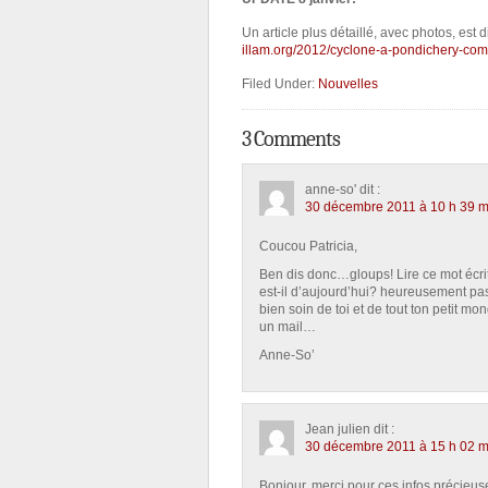
Un article plus détaillé, avec photos, est 
illam.org/2012/cyclone-a-pondichery-co
Filed Under:
Nouvelles
3 Comments
anne-so'
dit :
30 décembre 2011 à 10 h 39 m
Coucou Patricia,
Ben dis donc…gloups! Lire ce mot écrit p
est-il d’aujourd’hui? heureusement pas
bien soin de toi et de tout ton petit 
un mail…
Anne-So’
Jean julien
dit :
30 décembre 2011 à 15 h 02 m
Bonjour, merci pour ces infos précieu