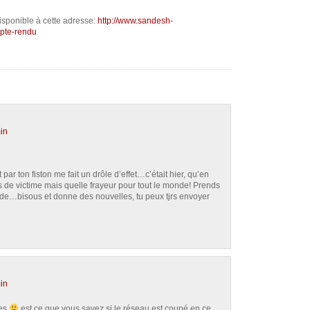
disponible à cette adresse:
http://www.sandesh-
mpte-rendu
in
ar ton fiston me fait un drôle d’effet…c’était hier, qu’en
 de victime mais quelle frayeur pour tout le monde! Prends
monde…bisous et donne des nouvelles, tu peux tjrs envoyer
in
ses
est ce que vous savez si le réseau est coupé en ce