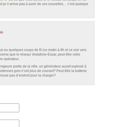
t je n’arrive pas à avoir de ces nouvelles… c’est quelque
in
i eu quelques coups de fil (ce matin à 8h et ce soir vers
ncerne que le réseau Vodafone-Essar, peut-être votre
e opérateur.
ajeure partie de la ville, un générateur aurait explosé à
antennes gsm n’ont plus de courant? Peut-être la batterie
trouve pas d’endroit pour la charger?