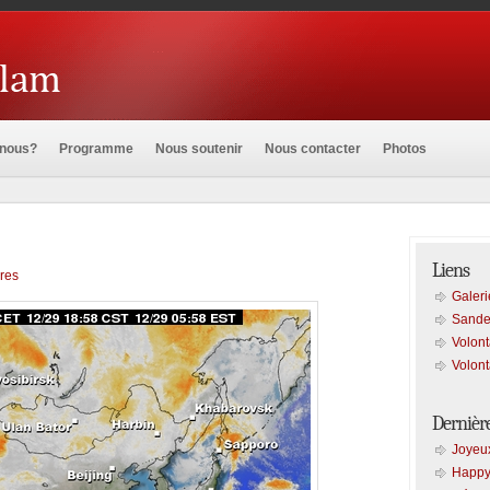
nous?
Programme
Nous soutenir
Nous contacter
Photos
Liens
res
Galeri
Sande
Volont
Volont
Dernièr
Joyeux
Happy