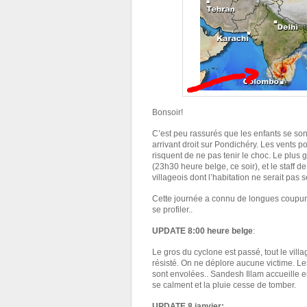
Bonsoir!
C’est peu rassurés que les enfants se son
arrivant droit sur Pondichéry. Les vents po
risquent de ne pas tenir le choc. Le plus
(23h30 heure belge, ce soir), et le staff d
villageois dont l’habitation ne serait pas 
Cette journée a connu de longues coupure
se profiler..
UPDATE 8:00 heure belge
:
Le gros du cyclone est passé, tout le vill
résisté. On ne déplore aucune victime. Le
sont envolées.. Sandesh Illam accueille
se calment et la pluie cesse de tomber.
UPDATE 8 janvier: